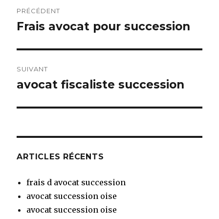
Navigation
PRÉCÉDENT
de
Frais avocat pour succession
Article
précédent :
l’article
SUIVANT
avocat fiscaliste succession
Article
suivant :
ARTICLES RÉCENTS
frais d avocat succession
avocat succession oise
avocat succession oise