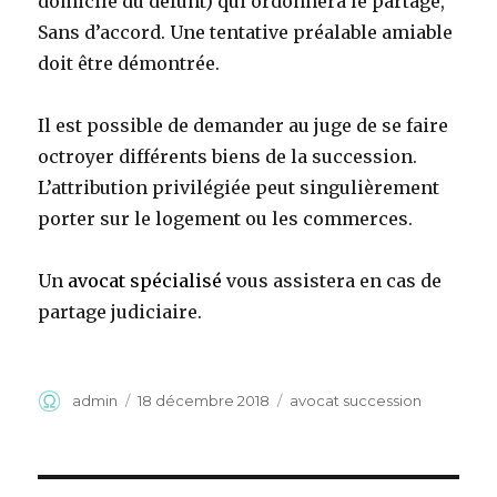
domicile du défunt) qui ordonnera le partage,
Sans d’accord. Une tentative préalable amiable
doit être démontrée.
Il est possible de demander au juge de se faire
octroyer différents biens de la succession.
L’attribution privilégiée peut singulièrement
porter sur le logement ou les commerces.
Un
avocat spécialisé
vous assistera en cas de
partage judiciaire.
Auteur
Publié
Catégories
admin
18 décembre 2018
avocat succession
le