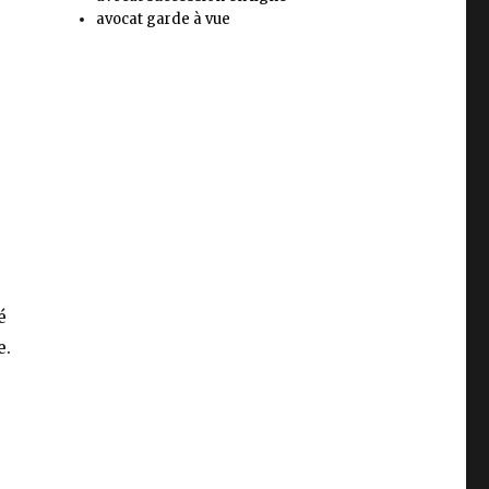
avocat garde à vue
é
e.