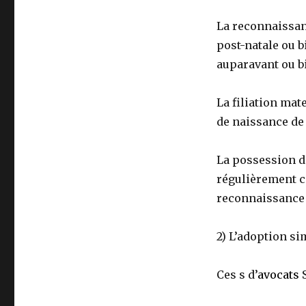
La reconnaissan
post-natale ou b
auparavant ou b
La filiation mat
de naissance de 
La possession d’
régulièrement ce
reconnaissance 
2) L’adoption si
Ces s d’
avocats
S