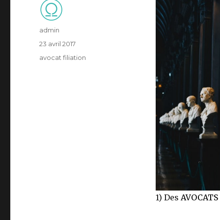
Auteur
admin
Publié
23 avril 2017
le
Catégories
avocat filiation
1) Des
AVOCATS